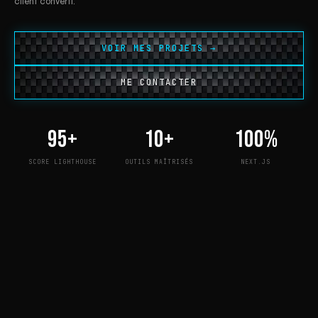
client converti.
VOIR MES PROJETS →
ME CONTACTER
95
+
10
+
100
%
SCORE LIGHTHOUSE
OUTILS MAÎTRISÉS
NEXT.JS